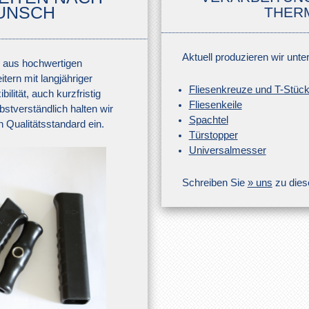
UNSCH
THER
Aktuell produzieren wir unt
n aus hochwertigen
tern mit langjähriger
Fliesenkreuze und T-Stüc
bilität, auch kurzfristig
Fliesenkeile
stverständlich halten wir
Spachtel
 Qualitätsstandard ein.
Türstopper
Universalmesser
Schreiben Sie
» uns
zu dies