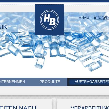
E-Mail:
info@b
NIK
NTERNEHMEN
PRODUKTE
AUFTRAGARBEITE
EITEN NACH
VERARBEITUN