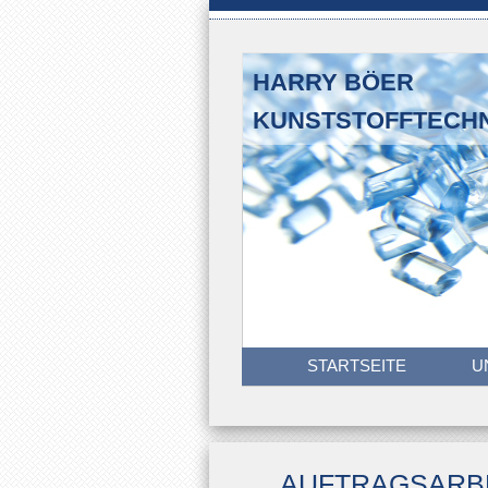
HARRY BÖER
KUNSTSTOFFTECH
STARTSEITE
U
AUFTRAGSARB